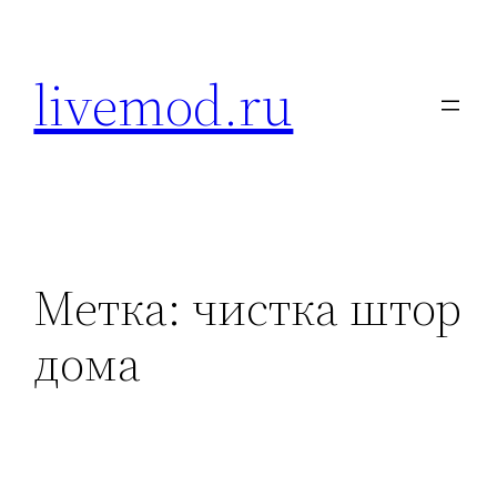
Перейти
к
livemod.ru
содержимому
Метка:
чистка штор
дома