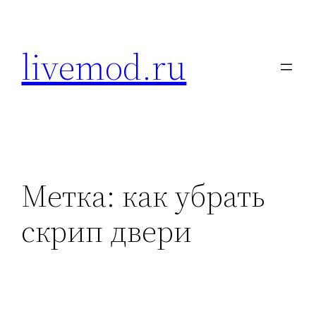
Перейти
к
livemod.ru
содержимому
Метка:
как убрать
скрип двери